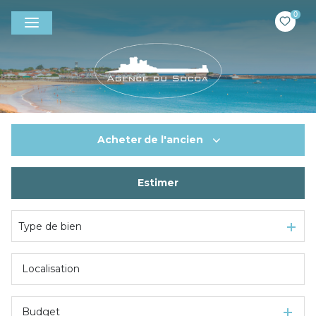
0
Acheter
de l'ancien
Estimer
De l'ancien
Type de bien
Budget