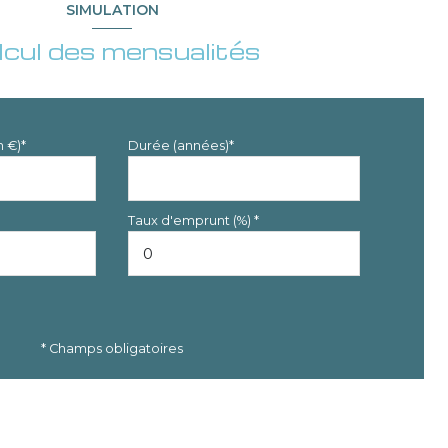
SIMULATION
lcul des mensualités
n €)*
Durée (années)*
Taux d'emprunt (%) *
* Champs obligatoires