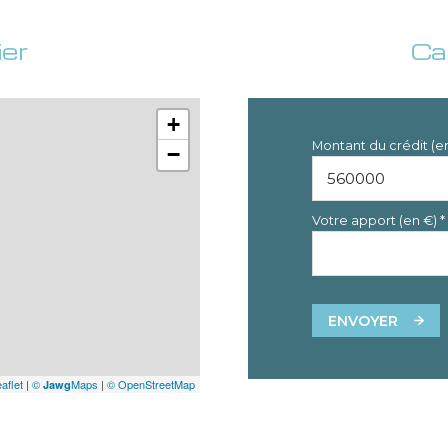
ier
Ca
+
Montant du crédit (e
−
Votre apport (en €) *
ENVOYER
aflet
|
©
Maps
|
© OpenStreetMap
Jawg