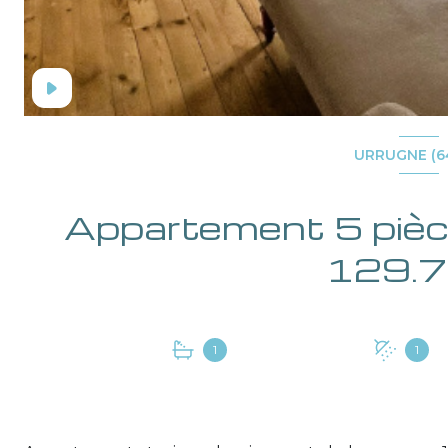
URRUGNE (6
Appartement 5 pièce(s) 4 chambre(s)
1
1