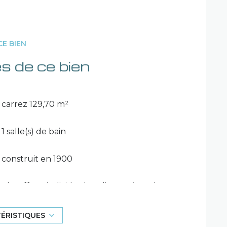
CE BIEN
s de ce bien
carrez 129,70 m²
1 salle(s) de bain
construit en 1900
Chauffage individuel : radiateur (gaz de
ville)
TÉRISTIQUES
2 niveau(x)