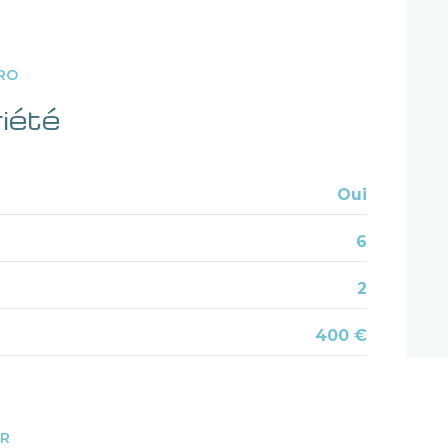
2 étage(s)
RO
balcon
iété
Oui
6
2
400 €
ER