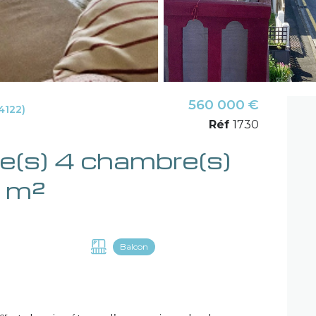
560 000 €
4122)
Réf
1730
129.7 m²
Balcon
er