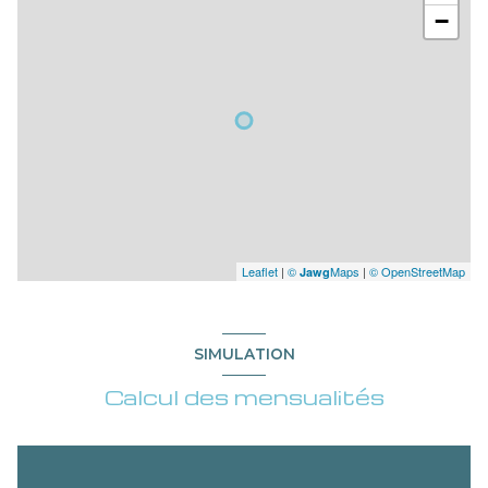
−
Leaflet
|
©
Maps
|
© OpenStreetMap
Jawg
SIMULATION
Calcul des mensualités