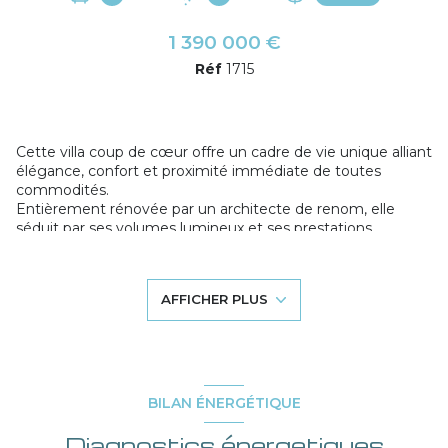
1 390 000 €
Réf
1715
Cette villa coup de cœur offre un cadre de vie unique alliant
élégance, confort et proximité immédiate de toutes
commodités.
Entièrement rénovée par un architecte de renom, elle
séduit par ses volumes lumineux et ses prestations
raffinées.
Un salon traversant, agrémenté d’un chaleureux coin
cheminée, une cuisine séparée, bien aménagée et
AFFICHER PLUS
équipée, un espace nuit composé de 3 chambres
confortables, un grand dressing et une salle d’eau, et à
l’étage, une suite parentale avec salle de bain et douche.
Belle piscine entourée d’un jardin soigneusement paysagé,
un pool house, de nombreuses terrasses, cave, abri de
jardin et garage
BILAN ÉNERGÉTIQUE
Zone soumise à une obligation légale de
Diagnostics énergetiques