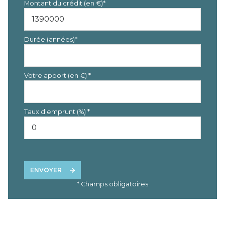
Montant du crédit (en €)*
Durée (années)*
Votre apport (en €) *
Taux d'emprunt (%) *
ENVOYER
* Champs obligatoires