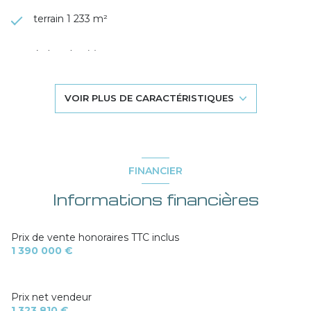
terrain 1 233 m²
4 chambre(s)
1 salle(s) de bain
VOIR PLUS DE CARACTÉRISTIQUES
1 salle(s) d'eau
construit en 1970
FINANCIER
Informations financières
cuisine séparée (équipée)
Chauffage individuel : chaudière (gaz)
Prix de vente honoraires TTC inclus
1 390 000 €
1 garage(s)
Prix net vendeur
exposition Sud-Ouest
1 323 810 €