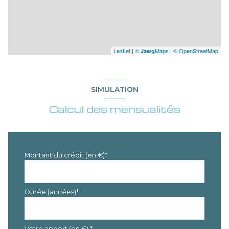
Leaflet
|
©
Maps
|
© OpenStreetMap
Jawg
SIMULATION
Calcul des mensualités
Montant du crédit (en €)*
Durée (années)*
Votre apport (en €) *