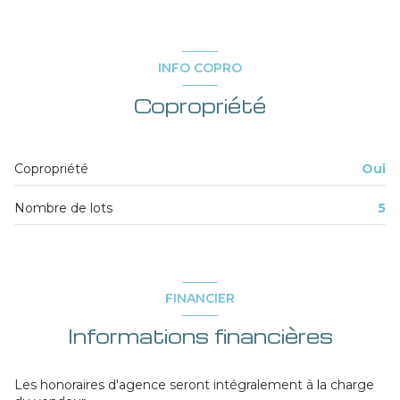
entrée
3.3 m²
pièce à vivre
44.7 m²
INFO COPRO
chambre 1
11.2 m²
Copropriété
chambre 2
13.2 m²
salle de douche 1
3.8 m²
Copropriété
Oui
salle de douche 2
3.9 m²
Nombre de lots
5
toilettes
1.4 m²
buanderie
3.7 m²
FINANCIER
Informations financières
Les honoraires d'agence seront intégralement à la charge