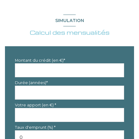
SIMULATION
Calcul des mensualités
Montant du crédit (en €)*
Durée (années)*
Votre apport (en €) *
Taux d'emprunt (%) *