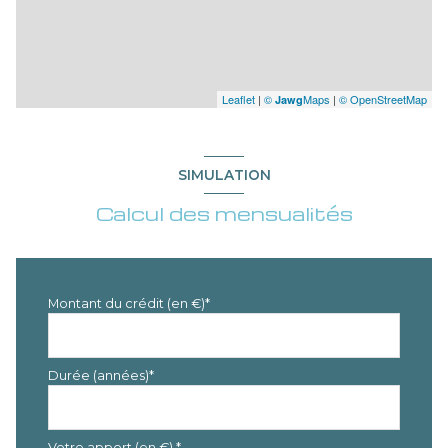
Leaflet
|
©
Maps
|
© OpenStreetMap
Jawg
SIMULATION
Calcul des mensualités
Montant du crédit (en €)*
Durée (années)*
Votre apport (en €) *