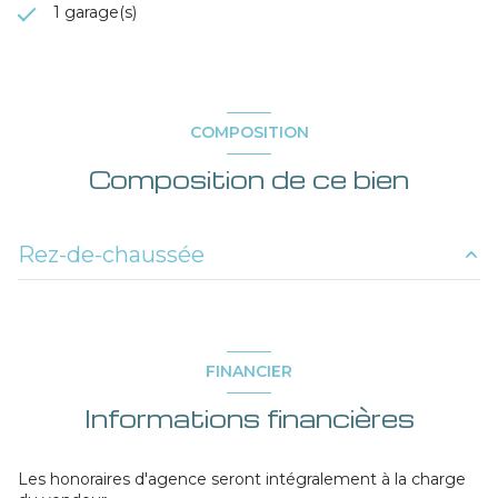
1 garage(s)
COMPOSITION
Composition de ce bien
Rez-de-chaussée
terrain
2896 m²
cave
m²
FINANCIER
-------| sous-sol |-------
m²
Informations financières
Les honoraires d'agence seront intégralement à la charge