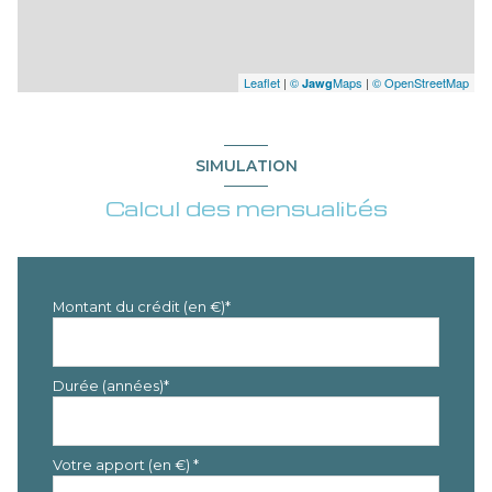
Leaflet
|
©
Maps
|
© OpenStreetMap
Jawg
SIMULATION
Calcul des mensualités
Montant du crédit (en €)*
Durée (années)*
Votre apport (en €) *